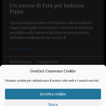
Un amore di fata per Indiana
Pipps
Ogni nostalgico lettore di Topolino adora Indiana
Pipps, l’intrepido avventuriero nonché archeologo
modellato sulle fattezze di Indiana Jones e ideato
dall’autore italiano Bruno Sarda. Il
LEGGI TUTTO »
Storie di Paperi
7 Maggio 2020
Gestisci Consenso Cookie
Usiamo cookie per ottimizzare il nostro sito web e i nostri servizi.
SEGUICI SUI SOCIAL
Accetta cookie
Nega
Contattaci:
redazione@storiedipaperi.com